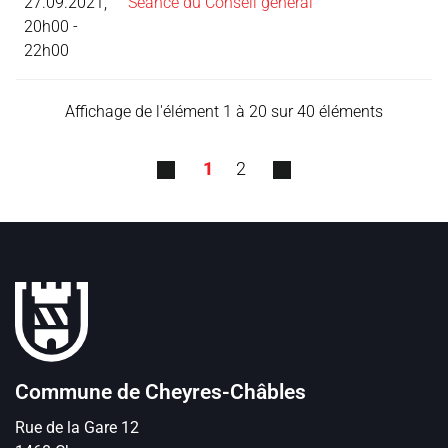
27.09.2021,
Séance du Conseil général
20h00 -
22h00
Affichage de l'élément 1 à 20 sur 40 éléments
1
2
Pied de page
Commune de Cheyres-Châbles
Rue de la Gare
12