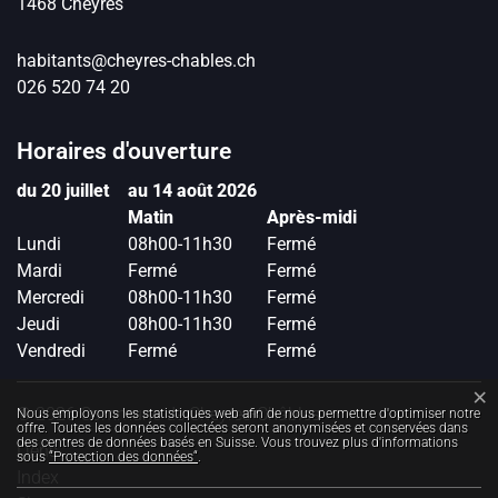
1468
Cheyres
habitants@cheyres-chables.ch
026 520 74 20
Horaires d'ouverture
du 20 juillet
au 14 août 2026
Matin
Après-midi
Lundi
08h00-11h30
Fermé
Mardi
Fermé
Fermé
Mercredi
08h00-11h30
Fermé
Jeudi
08h00-11h30
Fermé
Vendredi
Fermé
Fermé
Toolbar
×
Statistiques web
© 2026 Commune de Cheyres-Châbles
Nous employons les statistiques web afin de nous permettre d'optimiser notre
offre. Toutes les données collectées seront anonymisées et conservées dans
des centres de données basés en Suisse. Vous trouvez plus d'informations
Liens
sous
“Protection des données“
.
Index