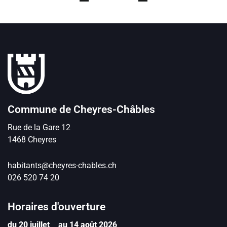
Pied de page
Commune de Cheyres-Châbles
Rue de la Gare
12
1468
Cheyres
habitants@cheyres-chables.ch
026 520 74 20
Horaires d'ouverture
du 20 juillet
au 14 août 2026