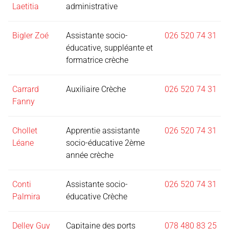
Laetitia
administrative
Bigler Zoé
Assistante socio-
026 520 74 31
éducative, suppléante et
formatrice crèche
Carrard
Auxiliaire Crèche
026 520 74 31
Fanny
Chollet
Apprentie assistante
026 520 74 31
Léane
socio-éducative 2ème
année crèche
Conti
Assistante socio-
026 520 74 31
Palmira
éducative Crèche
Delley Guy
Capitaine des ports
078 480 83 25