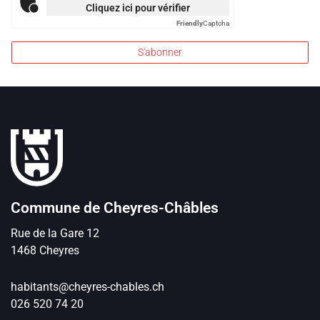
Cliquez ici pour vérifier
Friendly
Captcha
S'abonner
Pied de page
Commune de Cheyres-Châbles
Rue de la Gare
12
1468
Cheyres
habitants@cheyres-chables.ch
026 520 74 20