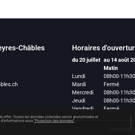
yres-Châbles
Horaires d'ouvertu
du 20 juillet
au 14 août 2
Matin
Lundi
08h00-11h3
bles.ch
Mardi
Fermé
Mercredi
08h00-11h3
Jeudi
08h00-11h3
Vendredi
Fermé
e offre. Toutes les données collectées seront anonymisées et
s d'informations sous
“Protection des données“
.
Liens
Index
S