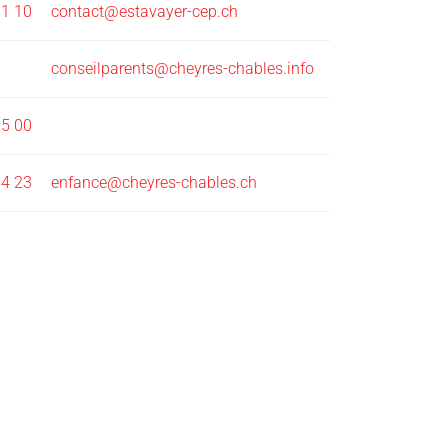
91 10
contact@estavayer-cep.ch
conseilparents@cheyres-chables.info
95 00
74 23
enfance@cheyres-chables.ch