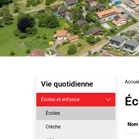
Sous-navigation
Accuei
Vie quotidienne
Éc
Écoles et enfance
Écoles
(sélectionné)
Nom
Crèche