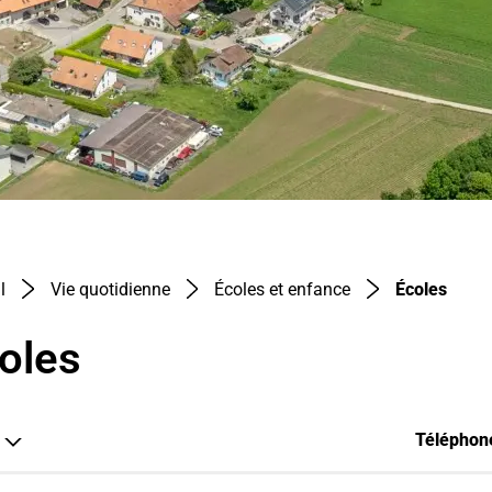
(séle
l
Vie quotidienne
Écoles et enfance
Écoles
oles
Téléphon