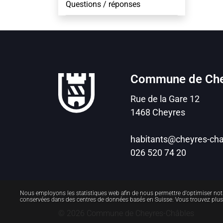
Questions / réponses
Pied de page
Commune de Che
Rue de la Gare
12
1468
Cheyres
habitants@cheyres-cha
026 520 74 20
Statistiques web
Nous employons les statistiques web afin de nous permettre d'optimiser notr
conservées dans des centres de données basés en Suisse. Vous trouvez plu
© 2026 Commune de Cheyres-Châbles
Toolbar