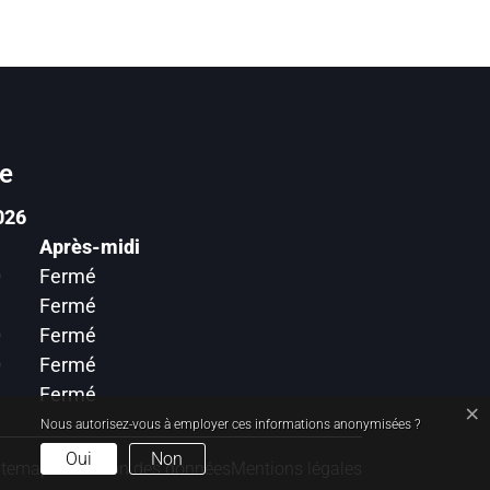
re
026
Après-midi
0
Fermé
Fermé
0
Fermé
0
Fermé
Fermé
×
Nous autorisez-vous à employer ces informations anonymisées ?
Oui
Non
itemap
Protection des données
Mentions légales