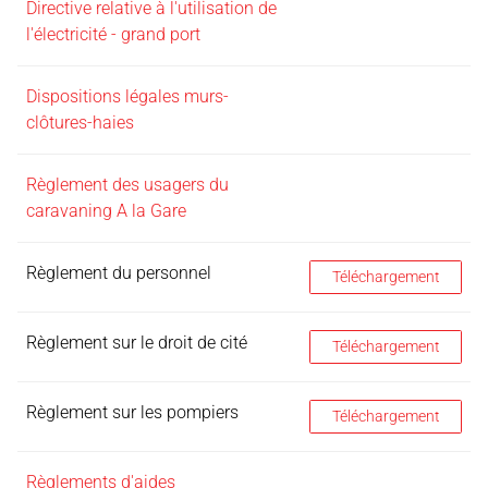
Directive relative à l'utilisation de
l'électricité - grand port
Dispositions légales murs-
clôtures-haies
Règlement des usagers du
caravaning A la Gare
Règlement du personnel
Règlement du personne
Téléchargement
Règlement sur le droit de cité
Règlement sur le droit d
Téléchargement
Règlement sur les pompiers
Règlement sur les pomp
Téléchargement
Règlements d'aides