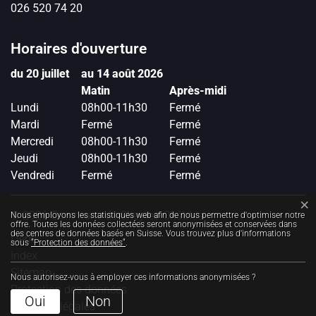
026 520 74 20
Horaires d'ouverture
du 20 juillet
au 14 août 2026
Matin
Après-midi
Lundi
08h00-11h30
Fermé
Mardi
Fermé
Fermé
Mercredi
08h00-11h30
Fermé
Jeudi
08h00-11h30
Fermé
Vendredi
Fermé
Fermé
Toolbar
×
Statistiques web
© 2026 Commune de Cheyres-Châbles
Nous employons les statistiques web afin de nous permettre d'optimiser notre
offre. Toutes les données collectées seront anonymisées et conservées dans
des centres de données basés en Suisse. Vous trouvez plus d'informations
Liens
sous
“Protection des données“
.
Index
Sitemap
Nous autorisez-vous à employer ces informations anonymisées ?
Protection des données
Oui
Non
Mentions légales