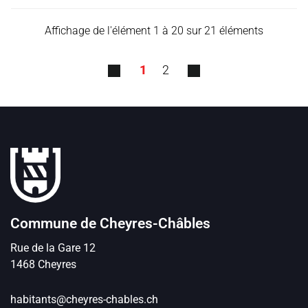
Affichage de l'élément 1 à 20 sur 21 éléments
1
2
Pied de page
Commune de Cheyres-Châbles
Rue de la Gare
12
1468
Cheyres
habitants@cheyres-chables.ch