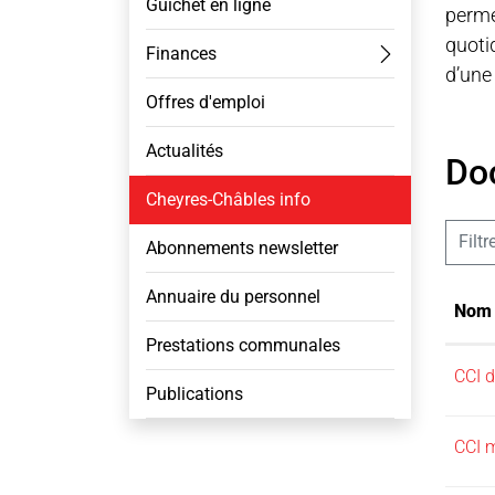
Guichet en ligne
permet
quotid
Finances
d’un
Offres d'emploi
Actualités
Do
Cheyres-Châbles info
(sélectionné)
Filtr
Abonnements newsletter
Annuaire du personnel
Nom
Prestations communales
CCI 
Publications
CCI 