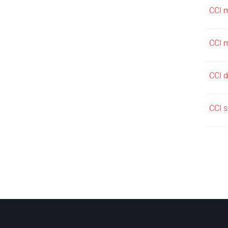
CCI 
CCI 
CCI 
CCI 
Pied de page