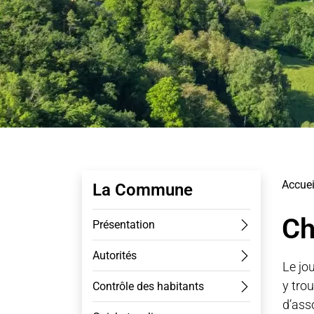
Sous-navigation
Accuei
La Commune
Ch
Présentation
Autorités
Le jo
y tro
Contrôle des habitants
d’ass