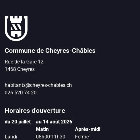
Pied de page
Commune de Cheyres-Châbles
Rue de la Gare
12
1468
Cheyres
habitants@cheyres-chables.ch
026 520 74 20
Horaires d'ouverture
du 20 juillet
au 14 août 2026
Matin
Après-midi
Lundi
08h00-11h30
Fermé