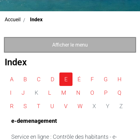
(sélectionné)
Accueil
Index
Afficher le menu
Index
A
B
C
D
E
É
F
G
H
I
J
K
L
M
N
O
P
Q
R
S
T
U
V
W
X
Y
Z
e-demenagement
Service en ligne : Contrôle des habitants - e-