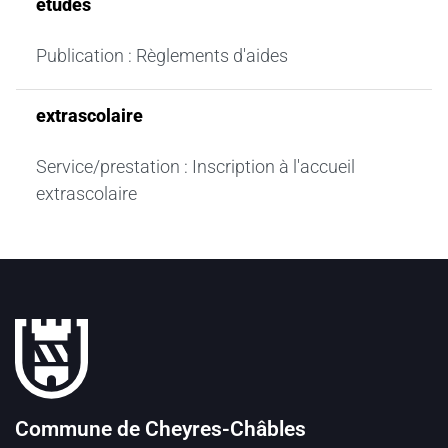
études
Publication : Règlements d'aides
extrascolaire
Service/prestation : Inscription à l'accueil
extrascolaire
Pied de page
Commune de Cheyres-Châbles