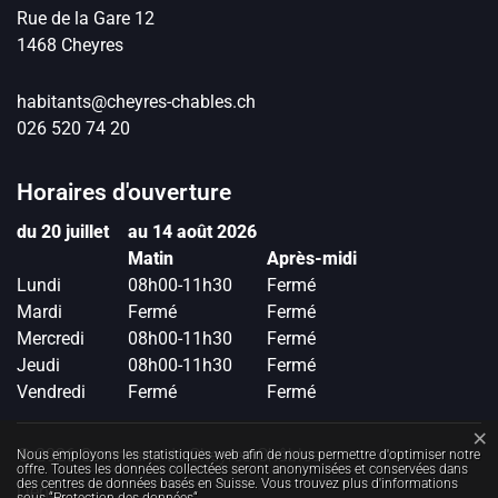
Rue de la Gare
12
1468
Cheyres
habitants@cheyres-chables.ch
026 520 74 20
Horaires d'ouverture
du 20 juillet
au 14 août 2026
Matin
Après-midi
Lundi
08h00-11h30
Fermé
Mardi
Fermé
Fermé
Mercredi
08h00-11h30
Fermé
Jeudi
08h00-11h30
Fermé
Vendredi
Fermé
Fermé
Toolbar
×
Statistiques web
© 2026 Commune de Cheyres-Châbles
Nous employons les statistiques web afin de nous permettre d'optimiser notre
offre. Toutes les données collectées seront anonymisées et conservées dans
des centres de données basés en Suisse. Vous trouvez plus d'informations
Liens