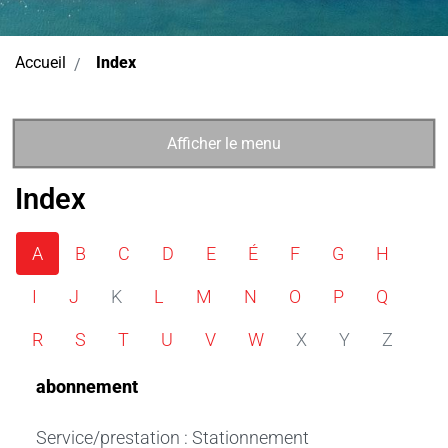
(sélectionné)
Accueil
Index
Afficher le menu
Index
A
B
C
D
E
É
F
G
H
I
J
K
L
M
N
O
P
Q
R
S
T
U
V
W
X
Y
Z
abonnement
Service/prestation : Stationnement