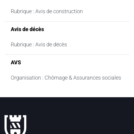
Rubrique : Avis de construction
Avis de décès
Rubrique : Avis de décès
AVS
Organisation : Chômage & Assurances sociales
Pied de page